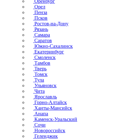
Оренбург
Орел
Пенза
Псков
Ростов-на-Дону
Рязань
Самара
Саратов
Южно-Сахалинск
Екатеринбург
Смоленск
Тамбов
Тверь
Томск
Тула
Ульяновск
Чита
Ярославль
Горно-Алтайск
Ханты-Мансийск
Анапа
Каменск-Уральский
Сочи
Новороссийск
Геленджик