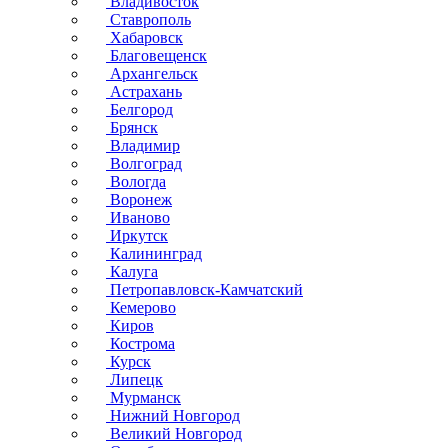
Владивосток
Ставрополь
Хабаровск
Благовещенск
Архангельск
Астрахань
Белгород
Брянск
Владимир
Волгоград
Вологда
Воронеж
Иваново
Иркутск
Калининград
Калуга
Петропавловск-Камчатский
Кемерово
Киров
Кострома
Курск
Липецк
Мурманск
Нижний Новгород
Великий Новгород