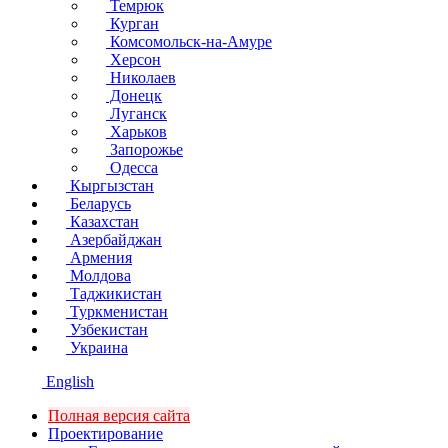
Темрюк
Курган
Комсомольск-на-Амуре
Херсон
Николаев
Донецк
Луганск
Харьков
Запорожье
Одесса
Кыргызстан
Беларусь
Казахстан
Азербайджан
Армения
Молдова
Таджикистан
Туркменистан
Узбекистан
Украина
English
Полная версия сайта
Проектирование