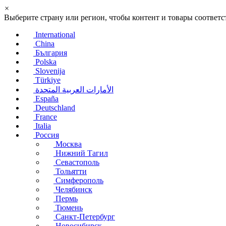
×
Выберите страну или регион, чтобы контент и товары соотве
International
China
България
Polska
Slovenija
Türkiye
الأمارات العربية المتحدة
España
Deutschland
France
Italia
Россия
Москва
Нижний Тагил
Севастополь
Тольятти
Симферополь
Челябинск
Пермь
Тюмень
Санкт-Петербург
Новосибирск