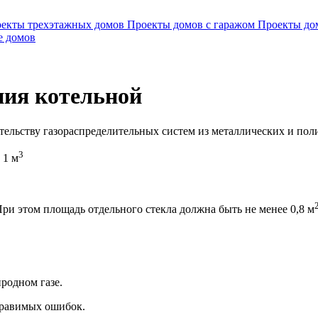
екты трехэтажных домов
Проекты домов с гаражом
Проекты до
е домов
ния котельной
ьству газораспределительных систем из металлических и полиэт
3
 1 м
ри этом площадь отдельного стекла должна быть не менее 0,8 м
родном газе.
справимых ошибок.