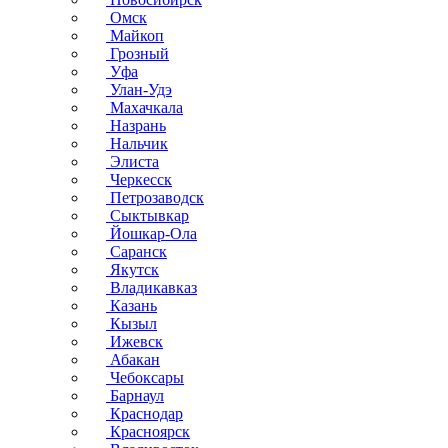
Омск
Майкоп
Грозный
Уфа
Улан-Удэ
Махачкала
Назрань
Нальчик
Элиста
Черкесск
Петрозаводск
Сыктывкар
Йошкар-Ола
Саранск
Якутск
Владикавказ
Казань
Кызыл
Ижевск
Абакан
Чебоксары
Барнаул
Краснодар
Красноярск