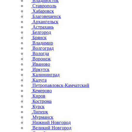
Владивосток
Ставрополь
Хабаровск
Благовещенск
Архангельск
Астрахань
Белгород
Брянск
Владимир
Волгоград
Вологда
Воронеж
Иваново
Иркутск
Калининград
Калуга
Петропавловск-Камчатский
Кемерово
Киров
Кострома
Курск
Липецк
Мурманск
Нижний Новгород
Великий Новгород