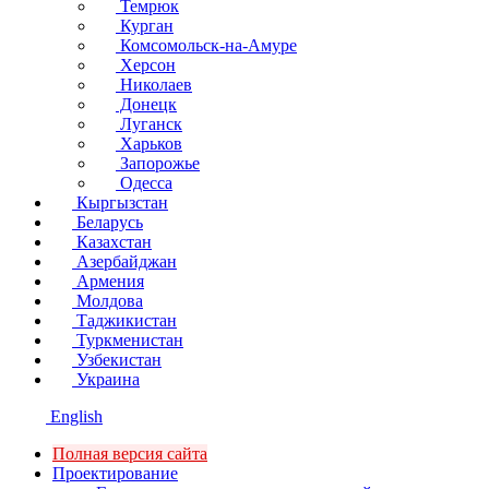
Темрюк
Курган
Комсомольск-на-Амуре
Херсон
Николаев
Донецк
Луганск
Харьков
Запорожье
Одесса
Кыргызстан
Беларусь
Казахстан
Азербайджан
Армения
Молдова
Таджикистан
Туркменистан
Узбекистан
Украина
English
Полная версия сайта
Проектирование