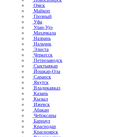
Омск
Майкоп
Грозный
Уфа
Улан-Удэ
Махачкала
Назрань
Нальчик
Элиста
Черкесск
Петрозаводск
Сыктывкар
Йошкар-Ола
Саранск
Якутск
Владикавказ
Казань
Кызыл
Ижевск
Абакан
Чебоксары
Барнаул
Краснодар
Красноярск