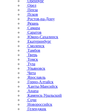
Оренбург
Орел
Пенза
Псков
Ростов-на-Дону
Рязань
Самара
Саратов
Южно-Сахалинск
Екатеринбург
Смоленск
Тамбов
Тверь
Томск
Тула
Ульяновск
Чита
Ярославль
Горно-Алтайск
Ханты-Мансийск
Анапа
Каменск-Уральский
Сочи
Новороссийск
Геленджик