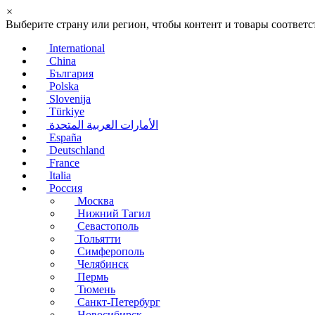
×
Выберите страну или регион, чтобы контент и товары соотве
International
China
България
Polska
Slovenija
Türkiye
الأمارات العربية المتحدة
España
Deutschland
France
Italia
Россия
Москва
Нижний Тагил
Севастополь
Тольятти
Симферополь
Челябинск
Пермь
Тюмень
Санкт-Петербург
Новосибирск