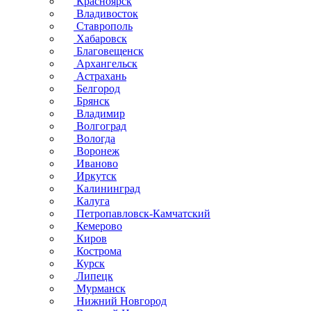
Красноярск
Владивосток
Ставрополь
Хабаровск
Благовещенск
Архангельск
Астрахань
Белгород
Брянск
Владимир
Волгоград
Вологда
Воронеж
Иваново
Иркутск
Калининград
Калуга
Петропавловск-Камчатский
Кемерово
Киров
Кострома
Курск
Липецк
Мурманск
Нижний Новгород