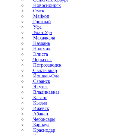
Новосибирск
Омск
Майкоп
Грозный
Уфа
Улан-Удэ
Махачкала
Назрань
Нальчик
Элиста
Черкесск
Петрозаводск
Сыктывкар
Йошкар-Ола
Саранск
Якутск
Владикавказ
Казань
Кызыл
Ижевск
Абакан
Чебоксары
Барнаул
Краснодар