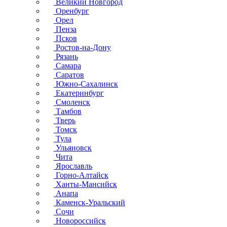
Великий Новгород
Оренбург
Орел
Пенза
Псков
Ростов-на-Дону
Рязань
Самара
Саратов
Южно-Сахалинск
Екатеринбург
Смоленск
Тамбов
Тверь
Томск
Тула
Ульяновск
Чита
Ярославль
Горно-Алтайск
Ханты-Мансийск
Анапа
Каменск-Уральский
Сочи
Новороссийск