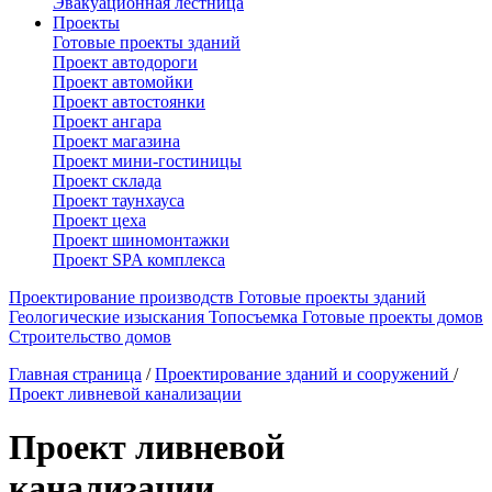
Эвакуационная лестница
Проекты
Готовые проекты зданий
Проект автодороги
Проект автомойки
Проект автостоянки
Проект ангара
Проект магазина
Проект мини-гостиницы
Проект склада
Проект таунхауса
Проект цеха
Проект шиномонтажки
Проект SPA комплекса
Проектирование производств
Готовые проекты зданий
Геологические изыскания
Топосъемка
Готовые проекты домов
Строительство домов
Главная страница
/
Проектирование зданий и сооружений
/
Проект ливневой канализации
Проект ливневой
канализации