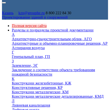
Казань
kzn@grouphe.ru
8 800 222 84 30
Проектирование зданий и сооружений
Полная версия сайта
Разделы и подразделы проектной документации
А
Архитектурно-градостроительным облик, АГО
Архитектурные и объемно-планировочные решения, АР
Аспирация воздуха
Г
Генеральный план, ГП
З
Заземление, ЭГ
Заключение о соответствии объекта требованиям
пожарной безопасности
К
Конструкции железобетонные, КЖ
Конструктивные решения, КР
Конструкции металлические, КМ
Конструкции металлические детализированные, КМД
Л
Ливневая канализация
Лифтовая шахта