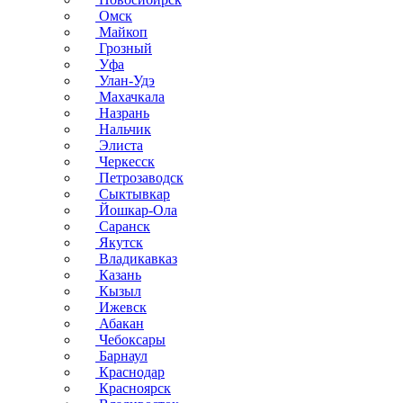
Омск
Майкоп
Грозный
Уфа
Улан-Удэ
Махачкала
Назрань
Нальчик
Элиста
Черкесск
Петрозаводск
Сыктывкар
Йошкар-Ола
Саранск
Якутск
Владикавказ
Казань
Кызыл
Ижевск
Абакан
Чебоксары
Барнаул
Краснодар
Красноярск