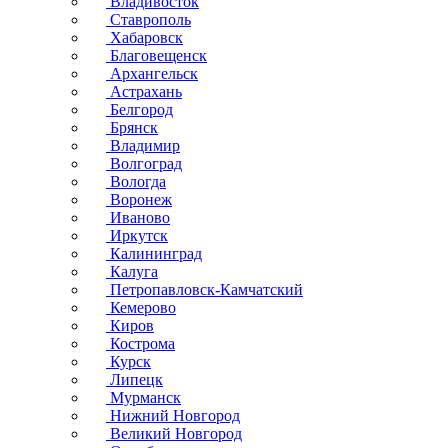
Владивосток
Ставрополь
Хабаровск
Благовещенск
Архангельск
Астрахань
Белгород
Брянск
Владимир
Волгоград
Вологда
Воронеж
Иваново
Иркутск
Калининград
Калуга
Петропавловск-Камчатский
Кемерово
Киров
Кострома
Курск
Липецк
Мурманск
Нижний Новгород
Великий Новгород