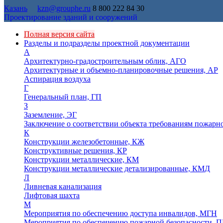
Казань
kzn@grouphe.ru
8 800 222 84 30
Проектирование зданий и сооружений
Полная версия сайта
Разделы и подразделы проектной документации
А
Архитектурно-градостроительным облик, АГО
Архитектурные и объемно-планировочные решения, АР
Аспирация воздуха
Г
Генеральный план, ГП
З
Заземление, ЭГ
Заключение о соответствии объекта требованиям пожарн
К
Конструкции железобетонные, КЖ
Конструктивные решения, КР
Конструкции металлические, КМ
Конструкции металлические детализированные, КМД
Л
Ливневая канализация
Лифтовая шахта
М
Мероприятия по обеспечению доступа инвалидов, МГН
Мероприятия по обеспечению пожарной безопасности, П