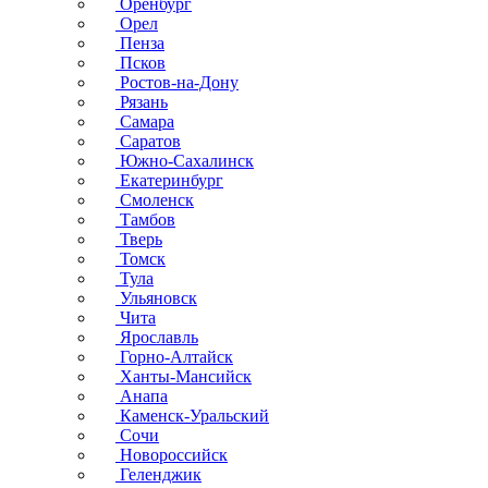
Оренбург
Орел
Пенза
Псков
Ростов-на-Дону
Рязань
Самара
Саратов
Южно-Сахалинск
Екатеринбург
Смоленск
Тамбов
Тверь
Томск
Тула
Ульяновск
Чита
Ярославль
Горно-Алтайск
Ханты-Мансийск
Анапа
Каменск-Уральский
Сочи
Новороссийск
Геленджик