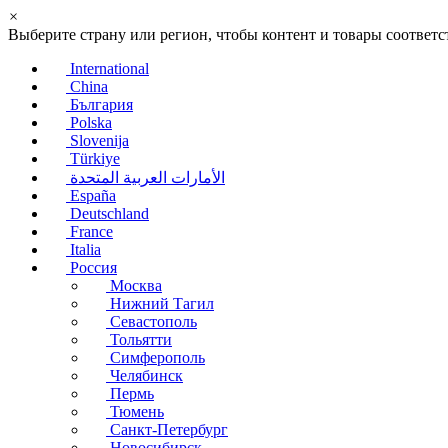
×
Выберите страну или регион, чтобы контент и товары соотве
International
China
България
Polska
Slovenija
Türkiye
الأمارات العربية المتحدة
España
Deutschland
France
Italia
Россия
Москва
Нижний Тагил
Севастополь
Тольятти
Симферополь
Челябинск
Пермь
Тюмень
Санкт-Петербург
Новосибирск