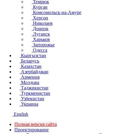
Темрюк
Курган
Комсомольск-на-Амуре
Херсон
Николаев
Донецк
Луганск
Харьков
Запорожье
Одесса
Кыргызстан
Беларусь
Казахстан
Азербайджан
Армения
Молдова
Таджикистан
Туркменистан
Узбекистан
Украина
English
Полная версия сайта
Проектирование