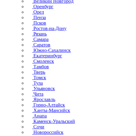
Великий Новгород
Оренбург
Орел
Пенза
Псков
Ростов-на-Дону
Рязань
Самара
Саратов
Южно-Сахалинск
Екатеринбург
Смоленск
Тамбов
Тверь
Томск
Тула
Ульяновск
Чита
Ярославль
Горно-Алтайск
Ханты-Мансийск
Анапа
Каменск-Уральский
Сочи
Новороссийск