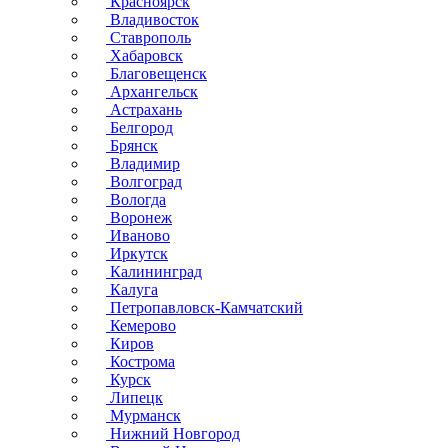
Красноярск
Владивосток
Ставрополь
Хабаровск
Благовещенск
Архангельск
Астрахань
Белгород
Брянск
Владимир
Волгоград
Вологда
Воронеж
Иваново
Иркутск
Калининград
Калуга
Петропавловск-Камчатский
Кемерово
Киров
Кострома
Курск
Липецк
Мурманск
Нижний Новгород