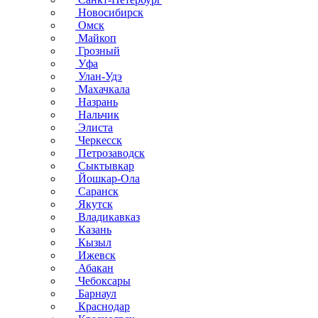
Новосибирск
Омск
Майкоп
Грозный
Уфа
Улан-Удэ
Махачкала
Назрань
Нальчик
Элиста
Черкесск
Петрозаводск
Сыктывкар
Йошкар-Ола
Саранск
Якутск
Владикавказ
Казань
Кызыл
Ижевск
Абакан
Чебоксары
Барнаул
Краснодар