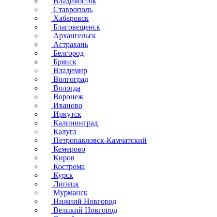
Владивосток
Ставрополь
Хабаровск
Благовещенск
Архангельск
Астрахань
Белгород
Брянск
Владимир
Волгоград
Вологда
Воронеж
Иваново
Иркутск
Калининград
Калуга
Петропавловск-Камчатский
Кемерово
Киров
Кострома
Курск
Липецк
Мурманск
Нижний Новгород
Великий Новгород