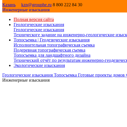
Казань
kzn@grouphe.ru
8 800 222 84 30
Инженерные изыскания
Полная версия сайта
Геологические изыскания
Геологические изыскания
Техническоге задание на инженерно-геологические изыс
Топосъемка | Геодезические изыскания
Исполнительная топографическая съемка
Подеревная топографическая съемка
Топосъемка для ландшафтного дизайна
Технический отчёт по результатам инженерно-геодезиче
Экологические изыскания
Геологические изыскания
Топосъемка
Готовые проекты домов
Инженерные изыскания