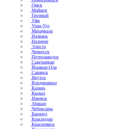
Омск
Майкоп
Грозный
Уфа
Улан-Удэ
Махачкала
Назрань
Нальчик
Элиста
Черкесск
Петрозаводск
Сыктывкар
Йошкар-Ола
Саранск
Якутск
Владикавказ
Казань
Кызыл
Ижевск
Абакан
Чебоксары
Барнаул
Краснодар
Красноярск