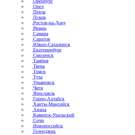
Оренбург
Орел
Пенза
Псков
Ростов-на-Дону
Рязань
Самара
Саратов
Южно-Сахалинск
Екатеринбург
Смоленск
Тамбов
Тверь
Томск
Тула
Ульяновск
Чита
Ярославль
Горно-Алтайск
Ханты-Мансийск
Анапа
Каменск-Уральский
Сочи
Новороссийск
Геленджик