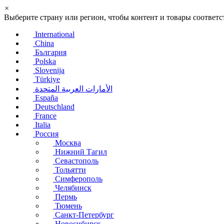
×
Выберите страну или регион, чтобы контент и товары соотве
International
China
България
Polska
Slovenija
Türkiye
الأمارات العربية المتحدة
España
Deutschland
France
Italia
Россия
Москва
Нижний Тагил
Севастополь
Тольятти
Симферополь
Челябинск
Пермь
Тюмень
Санкт-Петербург
Новосибирск