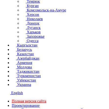
Темрюк
Курган
Комсомольск-на-Амуре
Херсон
Николаев
Донецк
Луганск
Харьков
Запорожье
Одесса
Кыргызстан
Беларусь
Казахстан
Азербайджан
Армения
Молдова
Таджикистан
Туркменистан
Узбекистан
Украина
English
Полная версия сайта
Проектирование