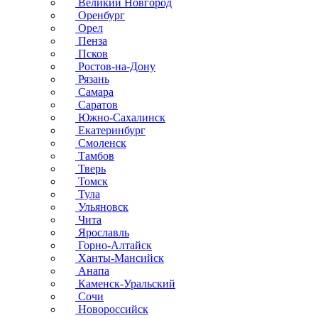
Великий Новгород
Оренбург
Орел
Пенза
Псков
Ростов-на-Дону
Рязань
Самара
Саратов
Южно-Сахалинск
Екатеринбург
Смоленск
Тамбов
Тверь
Томск
Тула
Ульяновск
Чита
Ярославль
Горно-Алтайск
Ханты-Мансийск
Анапа
Каменск-Уральский
Сочи
Новороссийск