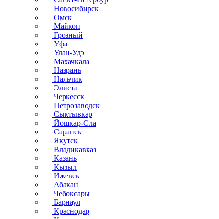
Новосибирск
Омск
Майкоп
Грозный
Уфа
Улан-Удэ
Махачкала
Назрань
Нальчик
Элиста
Черкесск
Петрозаводск
Сыктывкар
Йошкар-Ола
Саранск
Якутск
Владикавказ
Казань
Кызыл
Ижевск
Абакан
Чебоксары
Барнаул
Краснодар