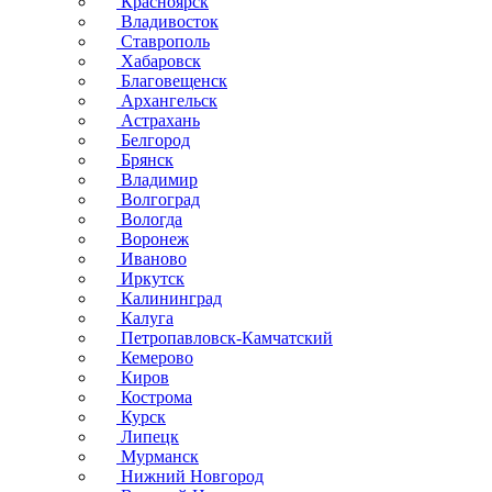
Красноярск
Владивосток
Ставрополь
Хабаровск
Благовещенск
Архангельск
Астрахань
Белгород
Брянск
Владимир
Волгоград
Вологда
Воронеж
Иваново
Иркутск
Калининград
Калуга
Петропавловск-Камчатский
Кемерово
Киров
Кострома
Курск
Липецк
Мурманск
Нижний Новгород