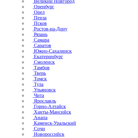
Великий Новгород
Оренбург
Орел
Пенза
Псков
Ростов-на-Дону
Рязань
Самара
Саратов
Южно-Сахалинск
Екатеринбург
Смоленск
Тамбов
Тверь
Томск
Тула
Ульяновск
Чита
Ярославль
Горно-Алтайск
Ханты-Мансийск
Анапа
Каменск-Уральский
Сочи
Новороссийск