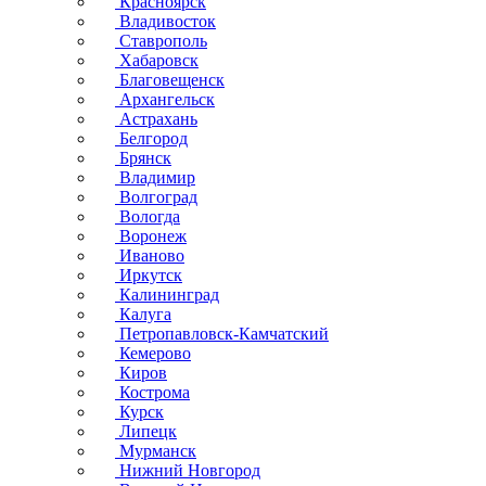
Красноярск
Владивосток
Ставрополь
Хабаровск
Благовещенск
Архангельск
Астрахань
Белгород
Брянск
Владимир
Волгоград
Вологда
Воронеж
Иваново
Иркутск
Калининград
Калуга
Петропавловск-Камчатский
Кемерово
Киров
Кострома
Курск
Липецк
Мурманск
Нижний Новгород