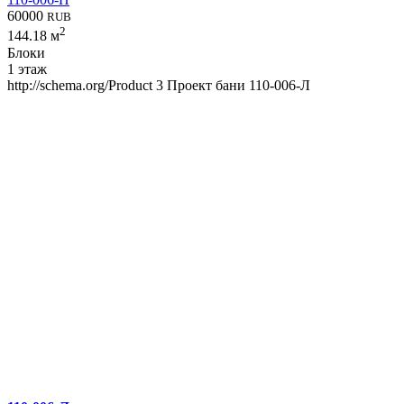
60000
RUB
2
144.18 м
Блоки
1 этаж
http://schema.org/Product
3
Проект бани 110-006-Л