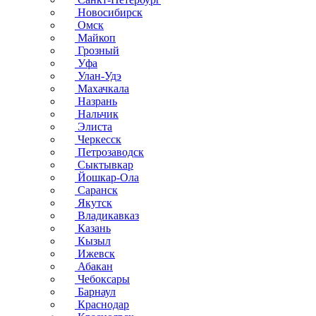
Новосибирск
Омск
Майкоп
Грозный
Уфа
Улан-Удэ
Махачкала
Назрань
Нальчик
Элиста
Черкесск
Петрозаводск
Сыктывкар
Йошкар-Ола
Саранск
Якутск
Владикавказ
Казань
Кызыл
Ижевск
Абакан
Чебоксары
Барнаул
Краснодар