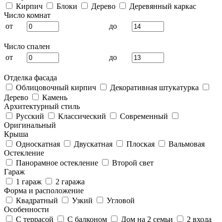
Кирпич
Блоки
Дерево
Деревянный каркас
Число комнат
от
до
Число спален
от
до
Отделка фасада
Облицовочный кирпич
Декоративная штукатурка
Дерево
Камень
Архитектурный стиль
Русский
Классический
Современный
Оригинальный
Крыша
Односкатная
Двускатная
Плоская
Вальмовая
Остекление
Панорамное остекление
Второй свет
Гараж
1 гараж
2 гаража
Форма и расположение
Квадратный
Узкий
Угловой
Особенности
С террасой
С балконом
Дом на 2 семьи
2 входа