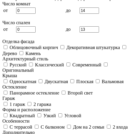
Число комнат
от
до
Число спален
от
до
Отделка фасада
Облицовочный кирпич
Декоративная штукатурка
Дерево
Камень
Архитектурный стиль
Русский
Классический
Современный
Оригинальный
Крыша
Односкатная
Двускатная
Плоская
Вальмовая
Остекление
Панорамное остекление
Второй свет
Гараж
1 гараж
2 гаража
Форма и расположение
Квадратный
Узкий
Угловой
Особенности
С террасой
С балконом
Дом на 2 семьи
2 входа
Дополнительно