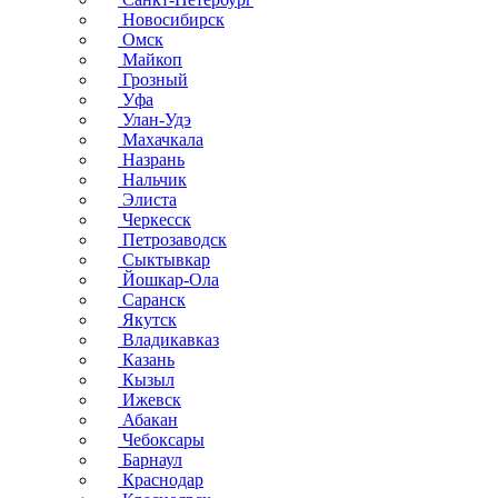
Новосибирск
Омск
Майкоп
Грозный
Уфа
Улан-Удэ
Махачкала
Назрань
Нальчик
Элиста
Черкесск
Петрозаводск
Сыктывкар
Йошкар-Ола
Саранск
Якутск
Владикавказ
Казань
Кызыл
Ижевск
Абакан
Чебоксары
Барнаул
Краснодар