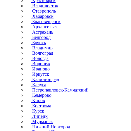
Красноярск
Владивосток
Ставрополь
Хабаровск
Благовещенск
Архангельск
Астрахань
Белгород
Брянск
Владимир
Волгоград
Вологда
Воронеж
Иваново
Иркутск
Калининград
Калуга
Петропавловск-Камчатский
Кемерово
Киров
Кострома
Курск
Липецк
Мурманск
Нижний Новгород