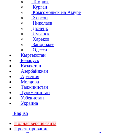
Темрюк
Курган
Комсомольск-на-Амуре
Херсон
Николаев
Донецк
Луганск
Харьков
Запорожье
Одесса
Кыргызстан
Беларусь
Казахстан
Азербайджан
Армения
Молдова
Таджикистан
Туркменистан
Узбекистан
Украина
English
Полная версия сайта
Проектирование