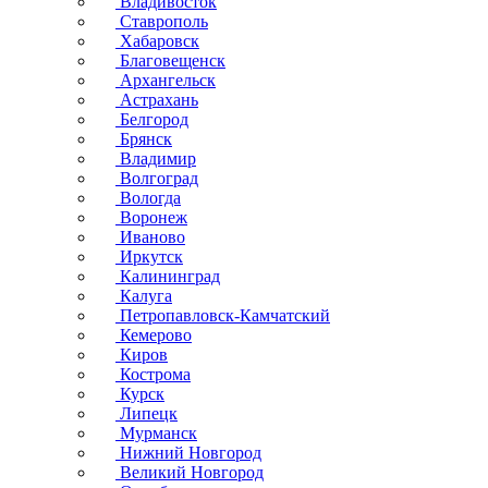
Владивосток
Ставрополь
Хабаровск
Благовещенск
Архангельск
Астрахань
Белгород
Брянск
Владимир
Волгоград
Вологда
Воронеж
Иваново
Иркутск
Калининград
Калуга
Петропавловск-Камчатский
Кемерово
Киров
Кострома
Курск
Липецк
Мурманск
Нижний Новгород
Великий Новгород