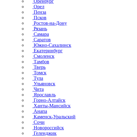
Оренбург
Орел
Пенза
Псков
Ростов-на-Дону
Рязань
Самара
Саратов
Южно-Сахалинск
Екатеринбург
Смоленск
Тамбов
Тверь
Томск
Тула
Ульяновск
Чита
Ярославль
Горно-Алтайск
Ханты-Мансийск
Анапа
Каменск-Уральский
Сочи
Новороссийск
Геленджик