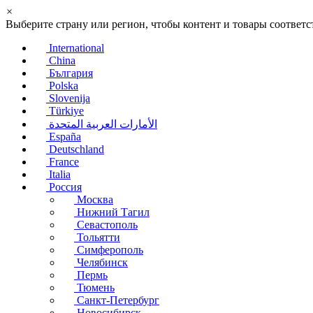
×
Выберите страну или регион, чтобы контент и товары соотве
International
China
България
Polska
Slovenija
Türkiye
الأمارات العربية المتحدة
España
Deutschland
France
Italia
Россия
Москва
Нижний Тагил
Севастополь
Тольятти
Симферополь
Челябинск
Пермь
Тюмень
Санкт-Петербург
Новосибирск