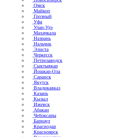
Омск
Майкоп
Грозный
Уфа
Улан-Удэ
Махачкала
Назрань
Нальчик
Элиста
Черкесск
Петрозаводск
Сыктывкар
Йошкар-Ола
Саранск
Якутск
Владикавказ
Казань
Кызыл
Ижевск
Абакан
Чебоксары
Барнаул
Краснодар
Красноярск