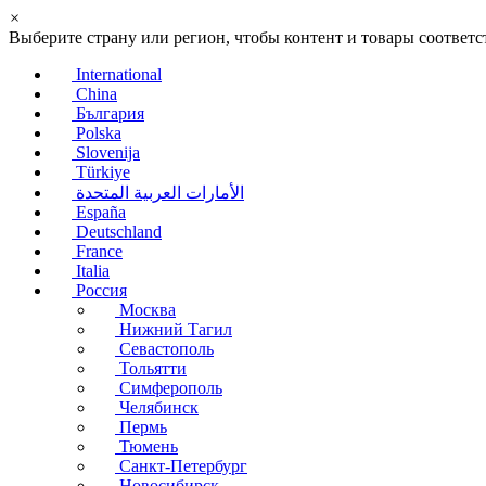
×
Выберите страну или регион, чтобы контент и товары соотве
International
China
България
Polska
Slovenija
Türkiye
الأمارات العربية المتحدة
España
Deutschland
France
Italia
Россия
Москва
Нижний Тагил
Севастополь
Тольятти
Симферополь
Челябинск
Пермь
Тюмень
Санкт-Петербург
Новосибирск