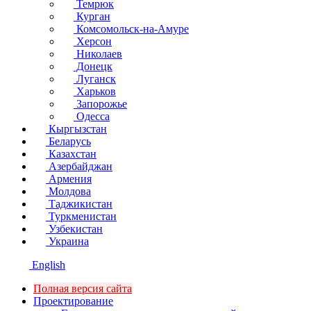
Темрюк
Курган
Комсомольск-на-Амуре
Херсон
Николаев
Донецк
Луганск
Харьков
Запорожье
Одесса
Кыргызстан
Беларусь
Казахстан
Азербайджан
Армения
Молдова
Таджикистан
Туркменистан
Узбекистан
Украина
English
Полная версия сайта
Проектирование