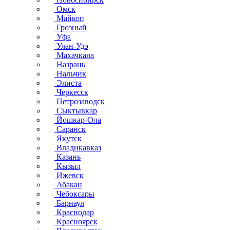
Омск
Майкоп
Грозный
Уфа
Улан-Удэ
Махачкала
Назрань
Нальчик
Элиста
Черкесск
Петрозаводск
Сыктывкар
Йошкар-Ола
Саранск
Якутск
Владикавказ
Казань
Кызыл
Ижевск
Абакан
Чебоксары
Барнаул
Краснодар
Красноярск