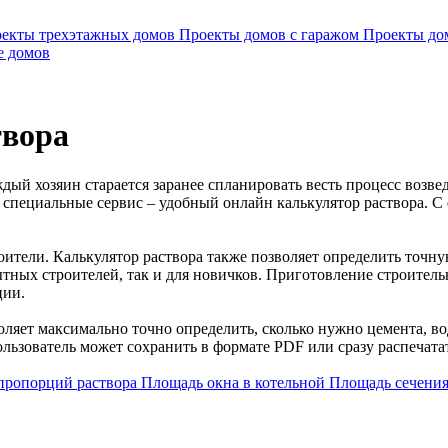
екты трехэтажных домов
Проекты домов с гаражом
Проекты до
е домов
твора
ждый хозяин старается заранее спланировать весть процесс возв
отал специальные сервис – удобный онлайн калькулятор раствора
оители. Калькулятор раствора также позволяет определить точн
ных строителей, так и для новичков. Приготовление строительны
ции.
воляет максимально точно определить, сколько нужно цемента, в
ьзователь может сохранить в формате PDF или сразу распечатат
 пропорций раствора
Площадь окна в котельной
Площадь сечения