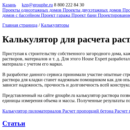
Казань
kzn@grouphe.ru
8 800 222 84 30
Проекты одноэтажных домов
Проекты двухэтажных домов
Про
домов с бассейном
Проект гаража
Проект бани
Проектировани
Главная страница
/
Калькуляторы
Калькулятор для расчета рас
Приступая к строительству собственного загородного дома, ка
растворов, материалов и т. д. Для этого House Expert разраб
материала с учетом его марки.
В разработке данного сервиса принимали участие опытные стр
раствора для кладки станет надежным помощником как для опыт
зависит надежность, прочность и долговечность всей конструк
Представленный на сайте grouphe.ru калькулятор раствора поз
единицы измерения объема и массы. Полученные результаты пол
Калькулятор пиломатериалов
Расчет пропорций бетона
Расчет
Статьи