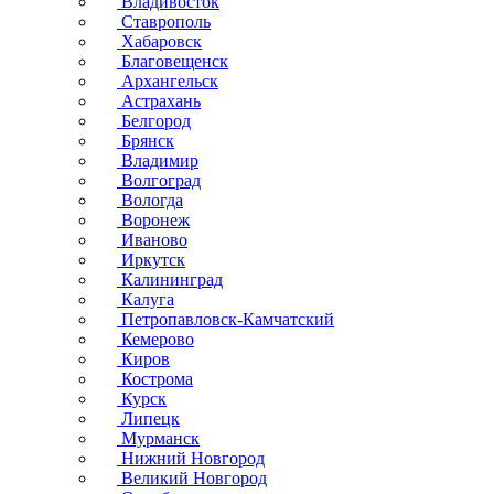
Владивосток
Ставрополь
Хабаровск
Благовещенск
Архангельск
Астрахань
Белгород
Брянск
Владимир
Волгоград
Вологда
Воронеж
Иваново
Иркутск
Калининград
Калуга
Петропавловск-Камчатский
Кемерово
Киров
Кострома
Курск
Липецк
Мурманск
Нижний Новгород
Великий Новгород