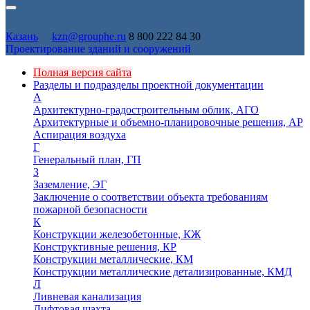
Казань
kzn@grouphe.ru
8 800 222 84 30
Проектирование зданий и сооружений
Полная версия сайта
Разделы и подразделы проектной документации
А
Архитектурно-градостроительным облик, АГО
Архитектурные и объемно-планировочные решения, АР
Аспирация воздуха
Г
Генеральный план, ГП
З
Заземление, ЭГ
Заключение о соответствии объекта требованиям
пожарной безопасности
К
Конструкции железобетонные, КЖ
Конструктивные решения, КР
Конструкции металлические, КМ
Конструкции металлические детализированные, КМД
Л
Ливневая канализация
Лифтовая шахта