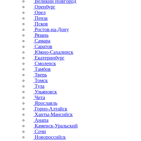
Великий Новгород
Оренбург
Орел
Пенза
Псков
Ростов-на-Дону
Рязань
Самара
Саратов
Южно-Сахалинск
Екатеринбург
Смоленск
Тамбов
Тверь
Томск
Тула
Ульяновск
Чита
Ярославль
Горно-Алтайск
Ханты-Мансийск
Анапа
Каменск-Уральский
Сочи
Новороссийск