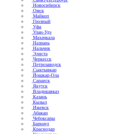
Новосибирск
Омск
Майкоп
Грозный
Уфа
Улан-Удэ
Махачкала
Назрань
Нальчик
Элиста
Черкесск
Петрозаводск
Сыктывкар
Йошкар-Ола
Саранск
Якутск
Владикавказ
Казань
Кызыл
Ижевск
Абакан
Чебоксары
Барнаул
Краснодар