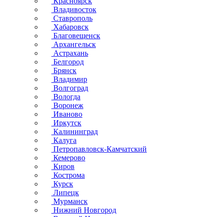
Красноярск
Владивосток
Ставрополь
Хабаровск
Благовещенск
Архангельск
Астрахань
Белгород
Брянск
Владимир
Волгоград
Вологда
Воронеж
Иваново
Иркутск
Калининград
Калуга
Петропавловск-Камчатский
Кемерово
Киров
Кострома
Курск
Липецк
Мурманск
Нижний Новгород