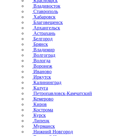
Красноярск
Владивосток
Ставрополь
Хабаровск
Благовещенск
Архангельск
Астрахань
Белгород
Брянск
Владимир
Волгоград
Вологда
Воронеж
Иваново
Иркутск
Калининград
Калуга
Петропавловск-Камчатский
Кемерово
Киров
Кострома
Курск
Липецк
Мурманск
Нижний Новгород