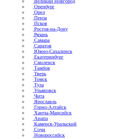
Великий Новгород
Оренбург
Орел
Пенза
Псков
Ростов-на-Дону
Рязань
Самара
Саратов
Южно-Сахалинск
Екатеринбург
Смоленск
Тамбов
Тверь
Томск
Тула
Ульяновск
Чита
Ярославль
Горно-Алтайск
Ханты-Мансийск
Анапа
Каменск-Уральский
Сочи
Новороссийск