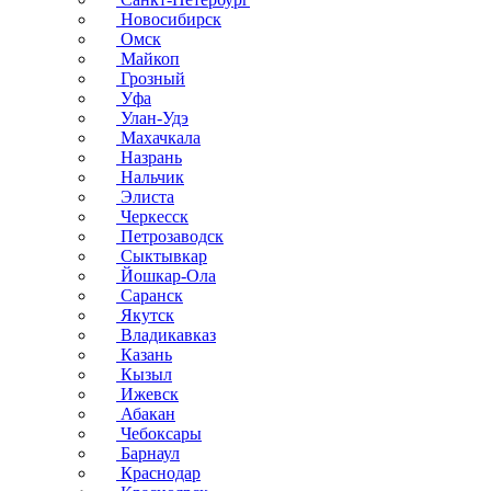
Новосибирск
Омск
Майкоп
Грозный
Уфа
Улан-Удэ
Махачкала
Назрань
Нальчик
Элиста
Черкесск
Петрозаводск
Сыктывкар
Йошкар-Ола
Саранск
Якутск
Владикавказ
Казань
Кызыл
Ижевск
Абакан
Чебоксары
Барнаул
Краснодар